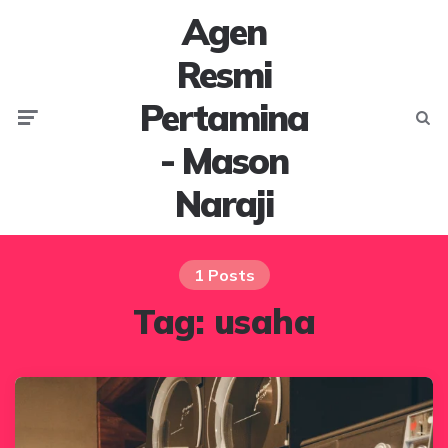
Agen
Resmi
Pertamina
Menu
Searc
- Mason
Naraji
1 Posts
Tag:
usaha