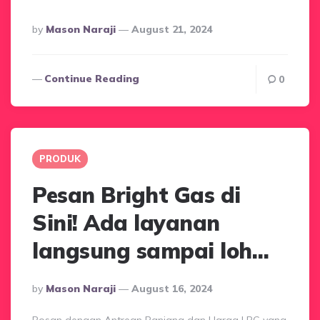
Posted
By
Mason Naraji
August 21, 2024
By
Continue Reading
0
PRODUK
Pesan Bright Gas di
Sini! Ada layanan
langsung sampai loh…
Posted
By
Mason Naraji
August 16, 2024
By