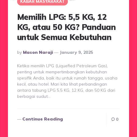
KABAR MASYARAKAT
Memilih LPG: 5,5 KG, 12
KG, atau 50 KG? Panduan
untuk Semua Kebutuhan
Posted
By
Mason Naraji
January 9, 2025
By
Ketika memilih LPG (Liquefied Petroleum Gas),
penting untuk mempertimbangkan kebutuhan
spesifik Anda, baik itu untuk rumah tangga, usaha
kecil, atau hotel. Mari kita lihat perbandingan
antara tabung LPG 5,5 KG, 12 KG, dan 50 KG dari
berbagai sudut…
Continue Reading
0