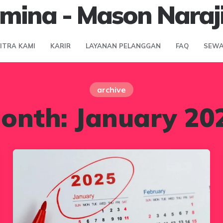
mina - Mason Naraj
MITRA KAMI
KARIR
LAYANAN PELANGGAN
FAQ
SEWA
archive
onth:
January 20