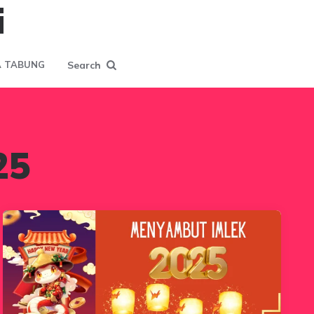
i
Search
 TABUNG
25