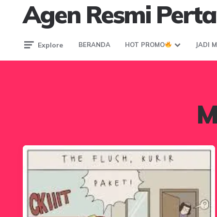
Agen Resmi Perta
Explore
BERANDA
HOT PROMO
JADI 
M