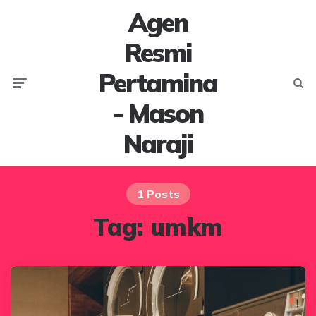
Agen
Resmi
Pertamina
Menu
Searc
- Mason
Naraji
1 Posts
Tag:
umkm