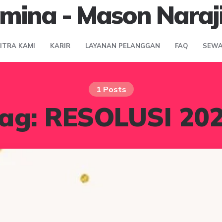
mina - Mason Naraj
MITRA KAMI
KARIR
LAYANAN PELANGGAN
FAQ
SEWA
1 Posts
ag:
RESOLUSI 20