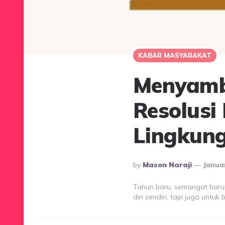
KABAR MASYARAKAT
Menyamb
Resolusi
Lingkung
Posted
By
Mason Naraji
Januar
By
Tahun baru, semangat baru!
diri sendiri, tapi juga untu