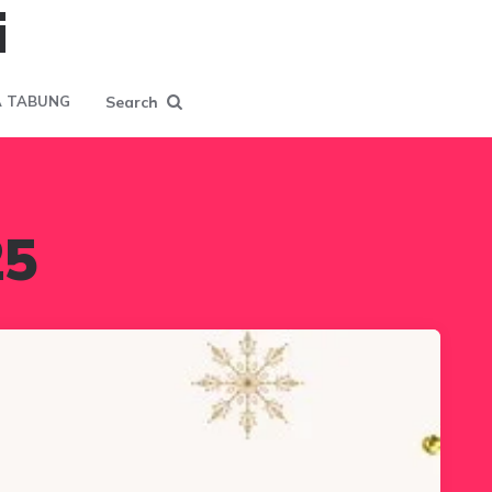
i
Search
 TABUNG
25