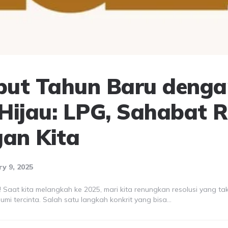
ut Tahun Baru denga
 Hijau: LPG, Sahabat
an Kita
y 9, 2025
 Saat kita melangkah ke 2025, mari kita renungkan resolusi yang t
k bumi tercinta. Salah satu langkah konkrit yang bisa…