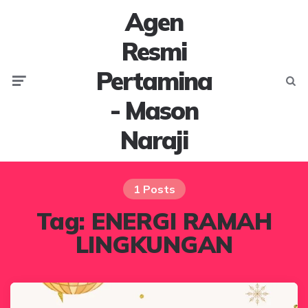
Agen
Resmi
Pertamina
Menu
Searc
- Mason
Naraji
1 Posts
Tag:
ENERGI RAMAH
LINGKUNGAN