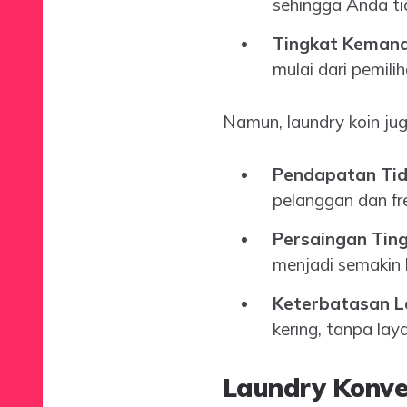
sehingga Anda tid
Tingkat Kemand
mulai dari pemili
Namun, laundry koin ju
Pendapatan Tida
pelanggan dan fr
Persaingan Ting
menjadi semakin 
Keterbatasan L
kering, tanpa la
Laundry Konve