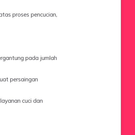
atas proses pencucian,
tergantung pada jumlah
uat persaingan
ayanan cuci dan