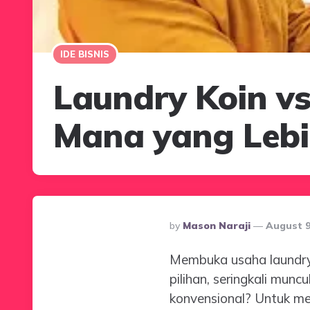
IDE BISNIS
Laundry Koin vs
Mana yang Leb
Posted
By
Mason Naraji
August 9
By
Membuka usaha laundry 
pilihan, seringkali mun
konvensional? Untuk me