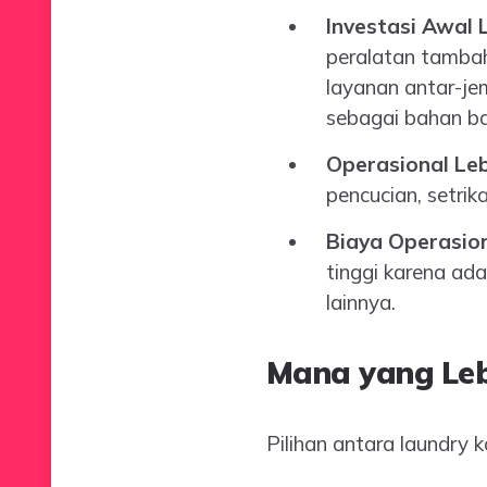
Investasi Awal L
peralatan tambah
layanan antar-j
sebagai bahan ba
Operasional Leb
pencucian, setri
Biaya Operasion
tinggi karena ad
lainnya.
Mana yang Le
Pilihan antara laundry 