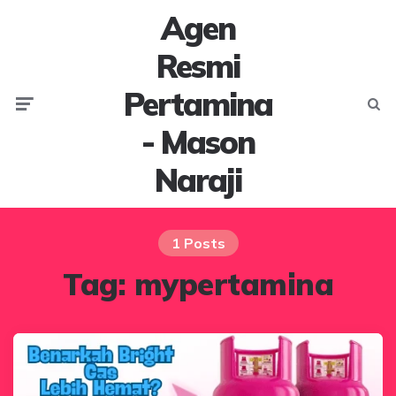
Agen
Resmi
Pertamina
Menu
Searc
- Mason
Naraji
1 Posts
Tag:
mypertamina