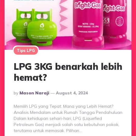
Tips LPG
LPG 3KG benarkah lebih
hemat?
Posted
By
Mason Naraji
August 4, 2024
By
Memilih LPG yang Tepat: Mana yang Lebih Hemat?
Analisis Mendalam untuk Rumah Tangga Pendahuluan
Dalam kehidupan sehari-hari, LPG (Liquefied
Petroleum Gas) menjadi salah satu kebutuhan pokok,
terutama untuk memasak. Pilihan…