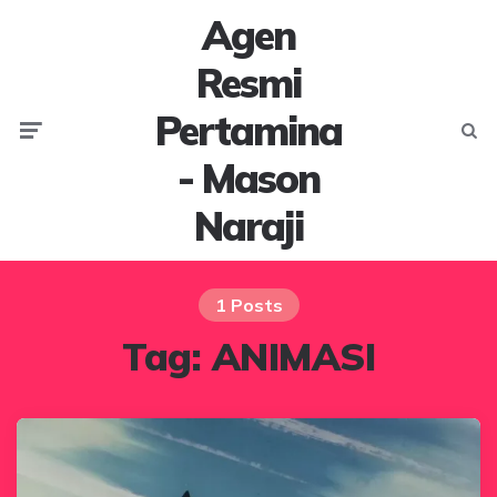
Agen
Resmi
Pertamina
Menu
Searc
- Mason
Naraji
1 Posts
Tag:
ANIMASI