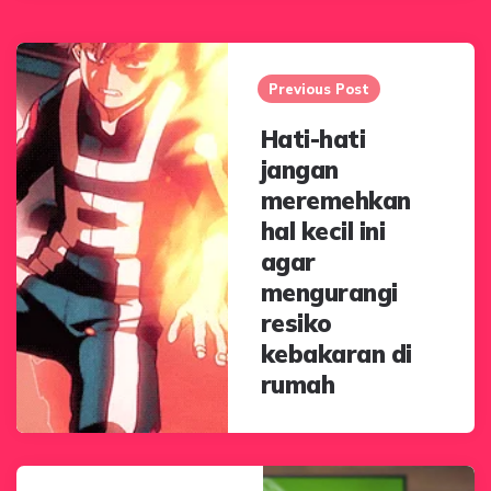
Post
navigation
Previous Post
Hati-hati
jangan
meremehkan
hal kecil ini
agar
mengurangi
resiko
kebakaran di
rumah