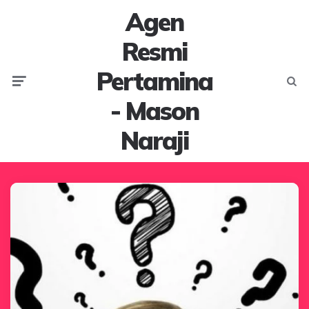
Agen
Resmi
Pertamina
Menu
Searc
- Mason
Naraji